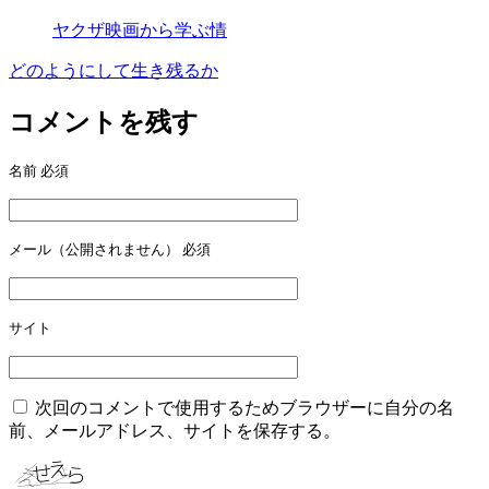
ヤクザ映画から学ぶ情
どのようにして生き残るか
投
稿
コメントを残す
ナ
名前
必須
ビ
ゲ
ー
メール（公開されません）
必須
シ
ョ
サイト
ン
次回のコメントで使用するためブラウザーに自分の名
前、メールアドレス、サイトを保存する。