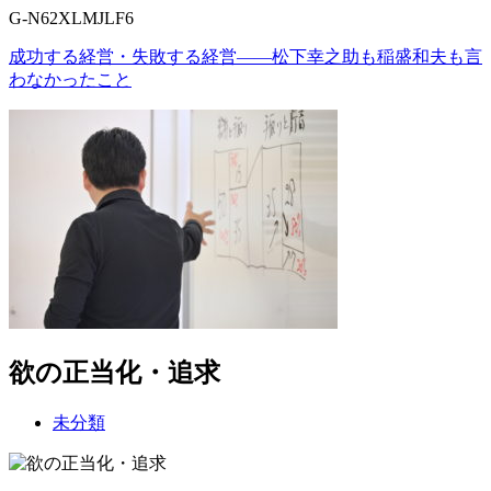
G-N62XLMJLF6
成功する経営・失敗する経営――松下幸之助も稲盛和夫も言
わなかったこと
欲の正当化・追求
未分類